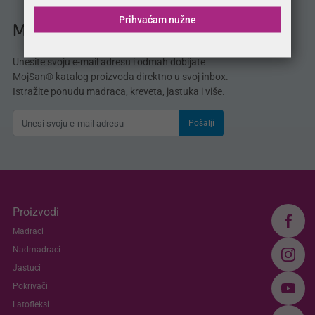
Prihvaćam nužne
MojSan® katalog
Unesite svoju e-mail adresu i odmah dobijate
MojSan® katalog proizvoda direktno u svoj inbox.
Istražite ponudu madraca, kreveta, jastuka i više.
Pošalji
Proizvodi
Madraci
Nadmadraci
Jastuci
Pokrivači
Latofleksi