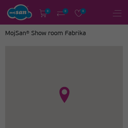
0
0
0
MojSan® Show room Fabrika