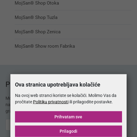
MojSan® Shop Otoka
MojSan® Shop Tuzla
MojSan® Shop Zenica
MojSan® Show room Fabrika
Ova stranica upotrebljava kolačiće
Prodajna mjesta MojSan®
Na ovoj web stranci koriste se kolačići. Molimo Vas da
MojSan® proizvode možete kupiti u 114 salona
pročitate
Politiku privatnosti
ili prilagodite postavke.
namještaja. Potražite naše proizvode i u Vašem
gradu!
Prihvatam sve
Prilagodi