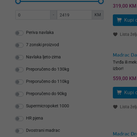
319,00 KM
-
KM
Kupi 
Periva navlaka
Lista želj
7 zonski proizvod
Madrac Dal
Navlaka ljeto-zima
Tvrđa ili mek
izbor!
Preporučeno do 130kg
559,00 KM
Preporučeno do 110kg
Kupi 
Preporučeno do 90kg
Supermicropoket 1000
Lista želj
HR pjena
Dvostrani madrac
Madrac D