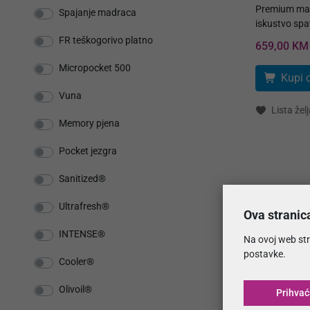
Premium mad
Spajanje madraca
iskustvo spa
FR teškogorivo platno
659,00 KM
Micropocket 500
Kupi 
Vuna
Lista želj
Memory pjena
Pocket jezgra
Sanitized®
Ultrafresh®
Ova stranic
INTENSE®
Na ovoj web str
postavke.
Cooler®
Olivoil®
Prihva