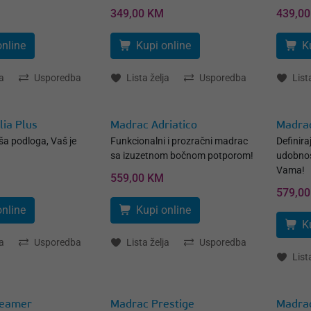
349,00 KM
439,0
online
Kupi online
K
a
Usporedba
Lista želja
Usporedba
List
ia Plus
Madrac Adriatico
Madrac
ša podloga, Vaš je
Funkcionalni i prozračni madrac
Definira
sa izuzetnom bočnom potporom!
udobnost
Vama!
559,00 KM
579,0
online
Kupi online
K
a
Usporedba
Lista želja
Usporedba
List
reamer
Madrac Prestige
Madra