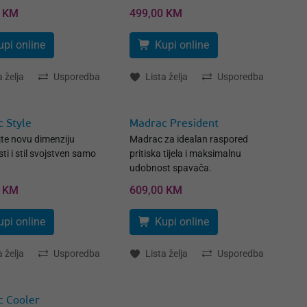
0 KM
499,00 KM
upi online
Kupi online
a želja
Usporedba
Lista želja
Usporedba
 Style
Madrac President
jte novu dimenziju
Madrac za idealan raspored
i i stil svojstven samo
pritiska tijela i maksimalnu
udobnost spavača.
0 KM
609,00 KM
upi online
Kupi online
a želja
Usporedba
Lista želja
Usporedba
c Cooler