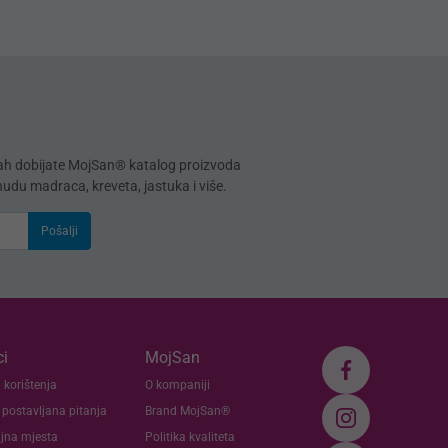
mah dobijate MojSan® katalog proizvoda
onudu madraca, kreveta, jastuka i više.
Pošalji
i
MojSan
 korištenja
O kompaniji
 postavljana pitanja
Brand MojSan®
jna mjesta
Politika kvaliteta