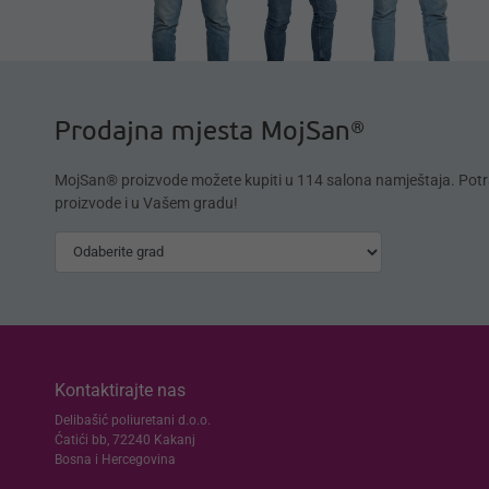
Prodajna mjesta MojSan®
MojSan® proizvode možete kupiti u 114 salona namještaja. Potr
proizvode i u Vašem gradu!
Kontaktirajte nas
Delibašić poliuretani d.o.o.
Ćatići bb, 72240 Kakanj
Bosna i Hercegovina