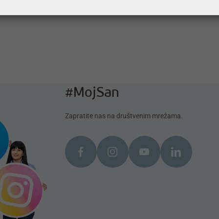
#MojSan
Zapratite nas na društvenim mrežama.