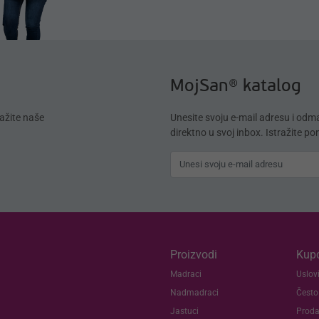
MojSan® katalog
ažite naše
Unesite svoju e-mail adresu i od
direktno u svoj inbox. Istražite p
Proizvodi
Kupc
Madraci
Uslovi
Nadmadraci
Često
Jastuci
Proda