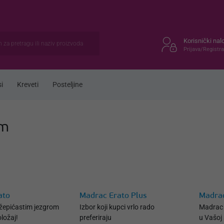
Korisnički nal
Prijava/Registra
i
Kreveti
Posteljine
om
ato
Madrac Erato Plus
Madra
žepićastim jezgrom
Izbor koji kupci vrlo rado
Madrac 
ložaj!
preferiraju
u Vašoj 