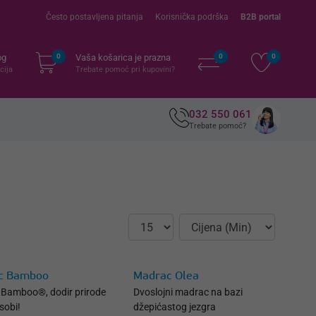
Često postavljena pitanja
Korisnička podrška
B2B portal
og
0
Vaša košarica je prazna
0
0
cija
Trebate pomoć pri kupovini?
032 550 061
Trebate pomoć?
c Bamboo
Madrac Olea
Bamboo®, dodir prirode
Dvoslojni madrac na bazi
sobi!
džepićastog jezgra