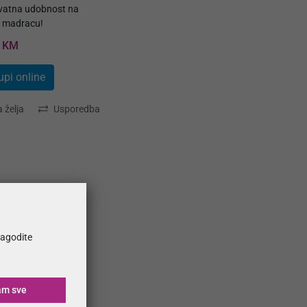
vatna udobnost na
 madracu!
0 KM
upi online
a želja
Usporedba
ilagodite
am sve