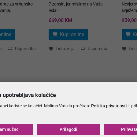
rac za vrhunsko
7 zonski, jer mislimo na Vaša
Nevjero
vanja.
leđa!
svježem
669,00 KM
959,0
online
Kupi online
K
a
Usporedba
Lista želja
Usporedba
List
a upotrebljava kolačiće
anci koriste se kolačići. Molimo Vas da pročitate
Politiku privatnosti
ili pr
ćam nužne
Prilagodi
Prihvat