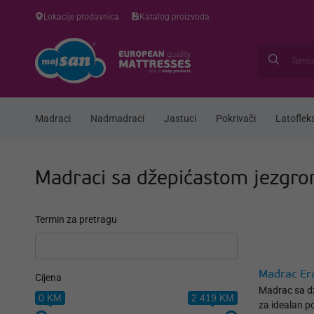
Lokacije prodavnica
Katalog proizvoda
Madraci
Nadmadraci
Jastuci
Pokrivači
Latofleks
Madraci sa džepićastom jezgr
Termin za pretragu
Madrac Er
Cijena
Madrac sa d
0 KM
2 419 KM
za idealan po