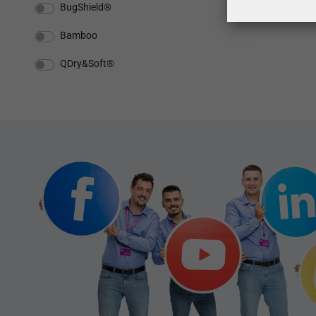
BugShield®
Bamboo
QDry&Soft®