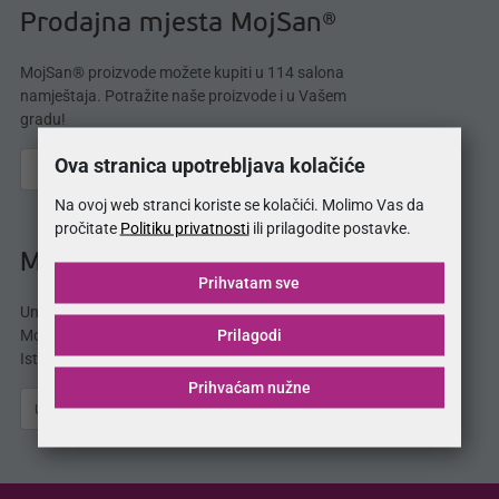
Prodajna mjesta MojSan®
MojSan® proizvode možete kupiti u 114 salona
namještaja. Potražite naše proizvode i u Vašem
gradu!
Ova stranica upotrebljava kolačiće
Na ovoj web stranci koriste se kolačići. Molimo Vas da
pročitate
Politiku privatnosti
ili prilagodite postavke.
MojSan® katalog
Prihvatam sve
Unesite svoju e-mail adresu i odmah dobijate
Prilagodi
MojSan® katalog proizvoda direktno u svoj inbox.
Istražite ponudu madraca, kreveta, jastuka i više.
Prihvaćam nužne
Pošalji