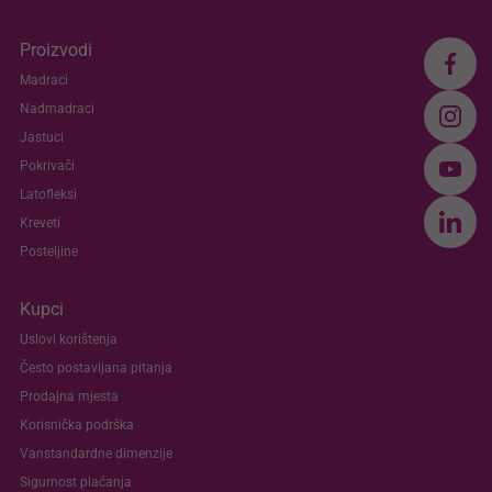
Proizvodi
Madraci
Nadmadraci
Jastuci
Pokrivači
Latofleksi
Kreveti
Posteljine
Kupci
Uslovi korištenja
Često postavljana pitanja
Prodajna mjesta
Korisnička podrška
Vanstandardne dimenzije
Sigurnost plaćanja