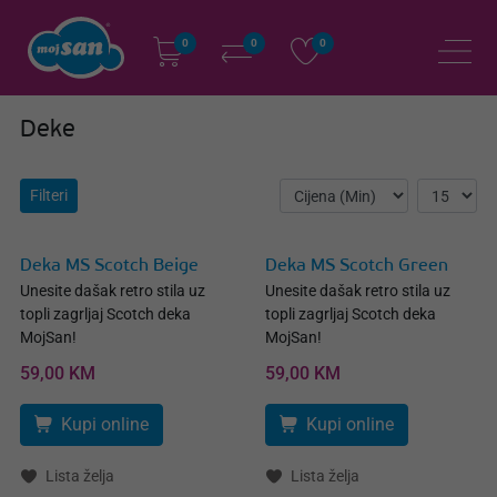
0
0
0
Deke
Filteri
Deka MS Scotch Beige
Deka MS Scotch Green
Unesite dašak retro stila uz
Unesite dašak retro stila uz
topli zagrljaj Scotch deka
topli zagrljaj Scotch deka
MojSan!
MojSan!
59,00 KM
59,00 KM
Kupi online
Kupi online
Lista želja
Lista želja