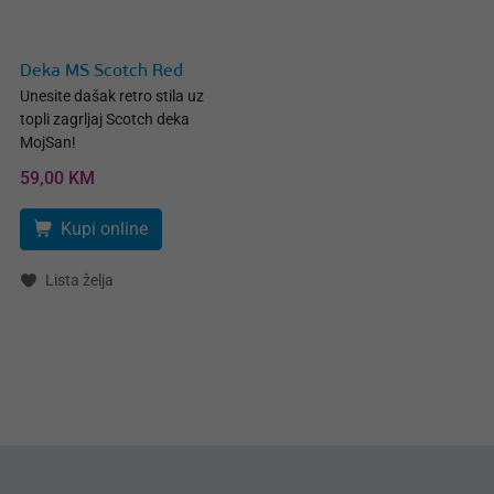
Deka MS Scotch Red
Unesite dašak retro stila uz
topli zagrljaj Scotch deka
MojSan!
59,00 KM
Kupi online
Lista želja