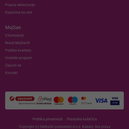
Prijava reklamacije
Kupovina na rate
MojSan
O kompaniji
Brand MojSan®
Politika kvaliteta
Hotelski program
Zaposli se
Kontakt
Politika privatnosti
Postavke kolačića
Copyright (c) Delibašić poliuretani d.o.o. Kakanj. Sva prava