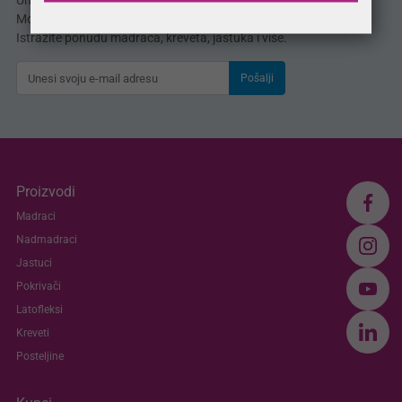
Unesite svoju e-mail adresu i odmah dobijate
MojSan® katalog proizvoda direktno u svoj inbox.
Istražite ponudu madraca, kreveta, jastuka i više.
Pošalji
Proizvodi
Madraci
Nadmadraci
Jastuci
Pokrivači
Latofleksi
Kreveti
Posteljine