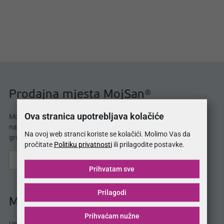
Prodajna mjesta MojSan®
Ova stranica upotrebljava kolačiće
MojSan® proizvode možete kupiti u 114 salona
namještaja. Potražite naše proizvode i u Vašem
Na ovoj web stranci koriste se kolačići. Molimo Vas da
gradu!
pročitate
Politiku privatnosti
ili prilagodite postavke.
Prihvatam sve
Prilagodi
MojSan® katalog
Prihvaćam nužne