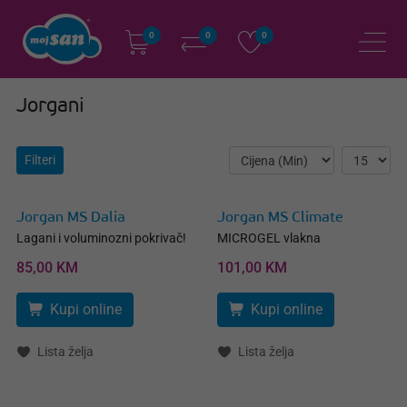
0
0
0
Jorgani
Filteri
Jorgan MS Dalia
Jorgan MS Climate
Lagani i voluminozni pokrivač!
MICROGEL vlakna
85,00 KM
101,00 KM
Kupi online
Kupi online
Lista želja
Lista želja