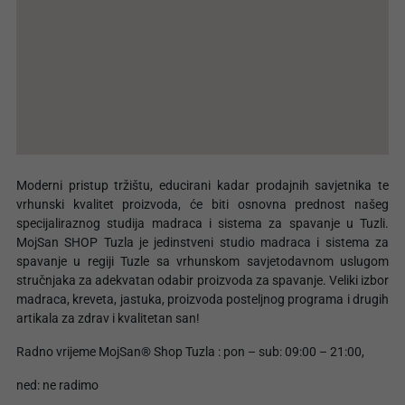
Moderni pristup tržištu, educirani kadar prodajnih savjetnika te
vrhunski kvalitet proizvoda, će biti osnovna prednost našeg
specijaliraznog studija madraca i sistema za spavanje u Tuzli.
MojSan SHOP Tuzla je jedinstveni studio madraca i sistema za
spavanje u regiji Tuzle sa vrhunskom savjetodavnom uslugom
stručnjaka za adekvatan odabir proizvoda za spavanje. Veliki izbor
madraca, kreveta, jastuka, proizvoda posteljnog programa i drugih
artikala za zdrav i kvalitetan san!
Radno vrijeme MojSan® Shop Tuzla : pon – sub: 09:00 – 21:00,
ned: ne radimo