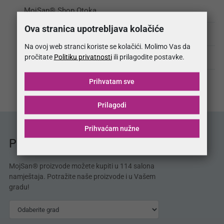
MojSan® Shop Otoka
Ova stranica upotrebljava kolačiće
MojSan® Shop Tuzla
Na ovoj web stranci koriste se kolačići. Molimo Vas da
pročitate
Politiku privatnosti
ili prilagodite postavke.
MojSan® Shop Zenica
MojSan® Show room Fabrika
Prihvatam sve
Prilagodi
Prihvaćam nužne
Prodajna mjesta MojSan®
MojSan® proizvode možete kupiti u 114 salona
namještaja. Potražite naše proizvode i u Vašem
gradu!