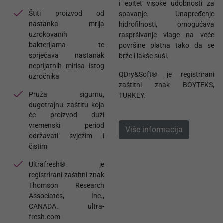
i epitet visoke udobnosti za
Štiti proizvod od
spavanje. Unapređenje
nastanka mrlja
hidrofilnosti, omogućava
uzrokovanih
raspršivanje vlage na veće
bakterijama te
površine platna tako da se
sprječava nastanak
brže i lakše suši.
neprijatnih mirisa istog
QDry&Soft® je registrirani
uzročnika
zaštitni znak BOYTEKS,
Pruža sigurnu,
TURKEY.
dugotrajnu zaštitu koja
će proizvod duži
vremenski period
Više informacija
održavati svježim i
čistim
Ultrafresh® je
registrirani zaštitni znak
Thomson Research
Associates, Inc.,
CANADA. ultra-
fresh.com