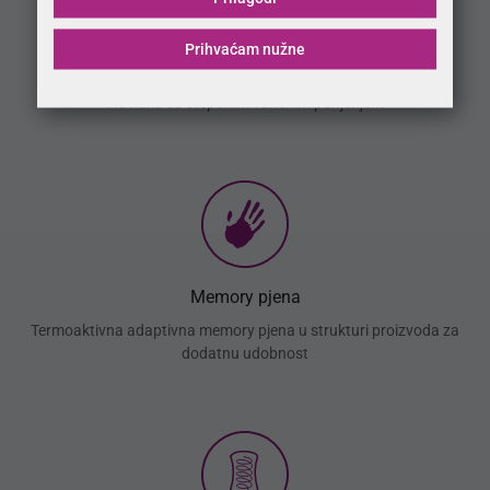
Prihvaćam nužne
Vuna
Navlaka sa štepanim vunenim punjenjem
Memory pjena
Termoaktivna adaptivna memory pjena u strukturi proizvoda za
dodatnu udobnost