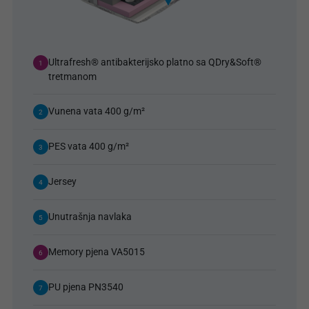
Ultrafresh® antibakterijsko platno sa QDry&Soft®
1
tretmanom
Vunena vata 400 g/m²
2
PES vata 400 g/m²
3
Jersey
4
Unutrašnja navlaka
5
Memory pjena VA5015
6
PU pjena PN3540
7