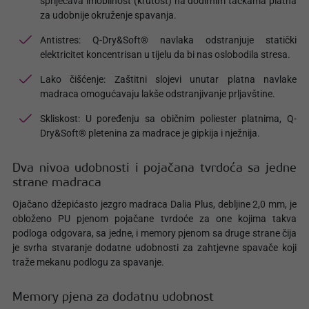
spriječava imobilnost (krutost) na dodirnim tačkama platna
za udobnije okruženje spavanja.
Antistres: Q-Dry&Soft® navlaka odstranjuje statički
elektricitet koncentrisan u tijelu da bi nas oslobodila stresa.
Lako čišćenje: Zaštitni slojevi unutar platna navlake
madraca omogućavaju lakše odstranjivanje prljavštine.
Skliskost: U poređenju sa običnim poliester platnima, Q-
Dry&Soft® pletenina za madrace je gipkija i nježnija.
Dva nivoa udobnosti i pojačana tvrdoća sa jedne
strane madraca
Ojačano džepićasto jezgro madraca Dalia Plus, debljine 2,0 mm, je
obloženo PU pjenom pojačane tvrdoće za one kojima takva
podloga odgovara, sa jedne, i memory pjenom sa druge strane čija
je svrha stvaranje dodatne udobnosti za zahtjevne spavače koji
traže mekanu podlogu za spavanje.
Memory pjena za dodatnu udobnost