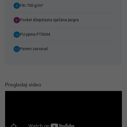
Filc 700 g/m²
8
Pocket džepićasta ojačana jezgra
9
PU pjena PT3044
10
Patent zatvarač
11
Pregledaj video