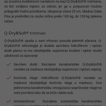
sa izuzetno kvalitetnom navlakom na bazi Q-Dry&Soft® tretmana,
će biti omiljeno mjesto za odmor, jer ga u potpunosti možete
prilagoditi Vašim potrebama. Ukupne je visine 25 cm. Madrac Dalia
Plus je predviđen za osobe težine preko 100 kg, do 130 kg tjelesne
težine.
Q-Dry&Soft® tretman
Q-Dry&Soft® spada u sam vrhunac ponude pletenih platana. Q-
Dry&Soft® tehnologija je dodala savršenu hidrofilnost i nježan
dodir platnu te mu obezbijedila superioran kvalitet i epitet visoke
udobnosti za spavanje.
Savršeni dodir: Razvijene karakteristike Q-Dry&Soft®
navlake za madrace obezbjeđuju superioran i nježan osjećaj.
Kontrola vlage: Hidrofilnost Q-Dry&Soft® navlake za
madrace obezbjeđuje kontrolu vlage u madracu. Ova
jedinstvena karakteristika omogućava raspršivanje vlage na
veće površine tako da se brže i lakše suši.
Antistatičnost: Razvijena antistatička karakteristika