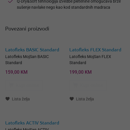
Q-Dry&Soft tehnologija izvedbe pletenine omogućava brže
sušenje navlake nego kao kod standardnih madraca
Povezani proizvodi
Latofleks BASIC Standard
Latofleks FLEX Standard
Latofleks MojSan BASIC
Latofleks MojSan FLEX
Standard
Standard
159,00 KM
199,00 KM
Kupi online
Kupi online
Lista želja
Lista želja
Latofleks ACTIV Standard
Latofleks MojSan ACTIV