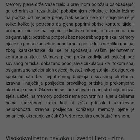
Memory pjene drže Vaše tijelo u pravilnom položaju oslobađajući
ga od pritiska i rezultirajući poboljšanjem cirkulacije. Kada ležimo
na podlozi od memory pjene, zrak se pomiče kroz susjedne ćelije
toliko koliko je potrebno da pjena poprimi obrise kontura tijela i
prilagodi mu se na njemu jedinstven način, istovremeno mu
osiguravajući potrebnu potporu bez nepotrebnog pritiska. Memory
pjene su postale posebno popularne u posljednjih nekoliko godina,
zbog karakteristike da se prilagođavaju Vašim jedinstvenim
konturama tijela. Memory pjena pruža zadivljujući osjećaj bez
suvišnog pritiska, dokazano poboljšava cirkulaciju krvi tokom sna,
osigurava senzacionalan osjećaj bestežinskog stanja, te osigurava
spokojan san bez nepotrebnog buđenja i suvišnog okretanja.
Izravna i najočitija posljedica prevelikog pritiska je prekomjerno
okretanje u snu. Okrećemo se i pokušavamo naći što bolji položaj
tijela. Ležeći na memory podlozi nema povratnih sila jer u ćelijama
nema zadržanog zraka koji bi vršio pritisak i uzrokovao
neudobnosti. Izravna posljedica korištenja memory pjene je
smanjenje okretanja za čak 80 % što rezultira opuštajućim snom.
Visokokvalitetna navlaka u izvedbi ljeto - zima