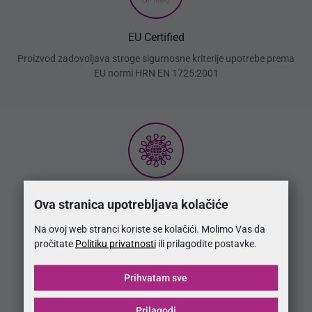
EU Certified
Proizvod zadovoljava stroge sigurnosne kriterije upotrebe prema
EU normi HRN EN 1725:2001
OEKO-TEX®
Ova stranica upotrebljava kolačiće
Proizvod izrađen od materijala koji zadovoljavaju Oeko-Tex®
Na ovoj web stranci koriste se kolačići. Molimo Vas da
norme sigurnosti upotrebe
pročitate
Politiku privatnosti
ili prilagodite postavke.
Prihvatam sve
Prilagodi