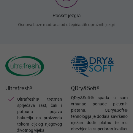
Pocket jezgra
Osnova baze madraca od džepićastih opružnih jezgri
Ultrafresh®
QDry&Soft®
QDry&Soft® spada u sam
Ultrafresh® tretman
vrhunac ponude pletenih
sprječava rast, čak i
platana. QDry&Soft®
potpunu pojavu
tehnologija je dodala savršeno
bakterija na proizvodu
nježan dodir platnu te mu
tokom cijelog njegovog
obezbjedila superioran kvalitet
životnog vijeka