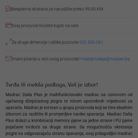
Besplatna dostava za narudžbe preko 99,90 KM
Ovaj proizvod možete kupiti na rate
Za druge dimenzije i oblike pozovite
032 550 061
Imate pitanje u vezi ovog proizvoda?
maloprodaja@mojsan.ba
Tvrđa ili mekša podloga, Vaš je izbor!
Madrac Dalia Plus je multifunkcionalni madrac sa osnovom od
ojačanog džepićastog jezgra te nizom upotrebnih vrijednosti za
spavača. Madrac je svrstan u grupu proizvoda koji se čine idealnim
izborom za različite ili promjenljive navike spavanja. Madrac Dalia
Plus dolazi u kombinaciji memory pjene sa jedne strane i PU pjene
pojačane tvrdoće sa druge strane. Sa mogućnošću okretanja
jezgre na odgovarajuću stranu spavanja, ovaj prilagodljivi madrac