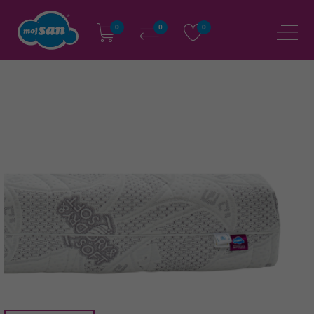
0
0
0