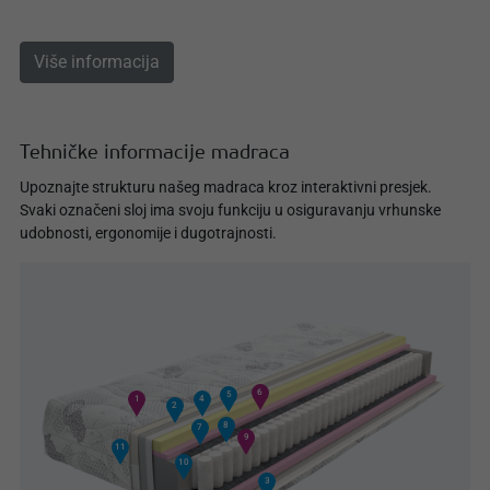
Više informacija
Tehničke informacije madraca
Upoznajte strukturu našeg madraca kroz interaktivni presjek.
Svaki označeni sloj ima svoju funkciju u osiguravanju vrhunske
udobnosti, ergonomije i dugotrajnosti.
6
5
1
4
2
8
7
9
11
10
3