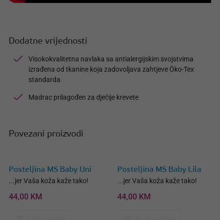
Dodatne vrijednosti
Visokokvalitetna navlaka sa antialergijskim svojstvima
izrađena od tkanine koja zadovoljava zahtjeve Öko-Tex
standarda
Madrac prilagođen za dječije krevete
Povezani proizvodi
Posteljina MS Baby Uni
Posteljina MS Baby Lila
...jer Vaša koža kaže tako!
...jer Vaša koža kaže tako!
44,00 KM
44,00 KM
Kupi online
Kupi online