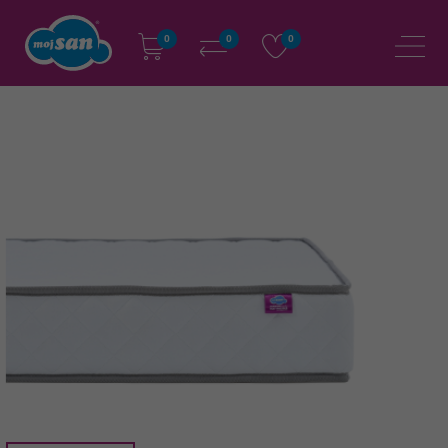
0
0
0