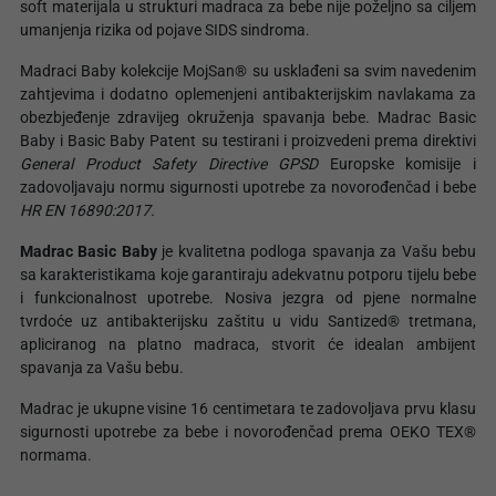
soft materijala u strukturi madraca za bebe nije poželjno sa ciljem
umanjenja rizika od pojave SIDS sindroma.
Madraci Baby kolekcije MojSan® su usklađeni sa svim navedenim
zahtjevima i dodatno oplemenjeni antibakterijskim navlakama za
obezbjeđenje zdravijeg okruženja spavanja bebe. Madrac Basic
Baby i Basic Baby Patent su testirani i proizvedeni prema direktivi
General Product Safety Directive GPSD
Europske komisije i
zadovoljavaju normu sigurnosti upotrebe za novorođenčad i bebe
HR EN 16890:2017.
Madrac Basic Baby
je kvalitetna podloga spavanja za Vašu bebu
sa karakteristikama koje garantiraju adekvatnu potporu tijelu bebe
i funkcionalnost upotrebe. Nosiva jezgra od pjene normalne
tvrdoće uz antibakterijsku zaštitu u vidu Santized® tretmana,
apliciranog na platno madraca, stvorit će idealan ambijent
spavanja za Vašu bebu.
Madrac je ukupne visine 16 centimetara te zadovoljava prvu klasu
sigurnosti upotrebe za bebe i novorođenčad prema OEKO TEX®
normama.