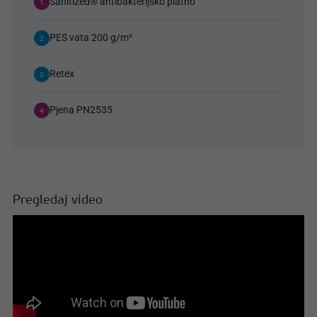
Sanitized® antibakterijsko platno
1
PES vata 200 g/m²
2
Retex
3
Pjena PN2535
4
Pregledaj video