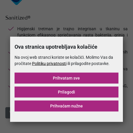
Sanitized®
Higijenski tretman je trajno integrisan u tkaninu sa
funkcijom efikasnog sprječavanja rasta bakterija, grinja i
gljivica
Ova stranica upotrebljava kolačiće
Sprječava nastanak neprijatnih mirisa usljed navedenih
Na ovoj web stranci koriste se kolačići. Molimo Vas da
uzročnika kroz higijensku funkciju integriranu u tekstil
pročitate
Politiku privatnosti
ili prilagodite postavke.
Sanitized® tretman platna također efikasno sprječava
razvoj i rast plijesni
Prihvatam sve
Sanitized® je registrirani zaštitni znak SANITIZED AG,
Prilagodi
SWITZERLAND, sanitized.com
Prihvaćam nužne
Više informacija