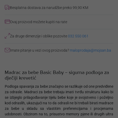
Besplatna dostava za narudžbe preko 99,90 KM
Ovaj proizvod možete kupiti na rate
Za druge dimenzije i oblike pozovite
032 550 061
Imate pitanje u vezi ovog proizvoda?
maloprodaja@mojsan.ba
Madrac za bebe Basic Baby – sigurna podloga za
dječiji krevetić
Podloga spavanja za bebe značajno se razlikuje od one predviđene
za odrasle. Madraci za bebe trebaju imati tvrđu strukturu kako bi
se izbjeglo prilagođavanje tijelu bebe koje je svojstveno i poželjno
kod odraslih, ukazujući na to da odrasli ne bi trebali birati madrace
za bebe u skladu sa vlastitim preferencijama i procjenama
udobnosti. Obzirom na to, prisustvo memory pjene ili drugih ultra