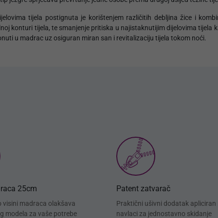
lovima tijela postignuta je korištenjem različitih debljina žice i komb
oj konturi tijela, te smanjenje pritiska u najistaknutijim dijelovima tije
onuti u madrac uz osiguran miran san i revitalizaciju tijela tokom noći.
draca 25cm
Patent zatvarač
o visini madraca olakšava
Praktični ušivni dodatak apliciran
g modela za vaše potrebe
navlaci za jednostavno skidanje