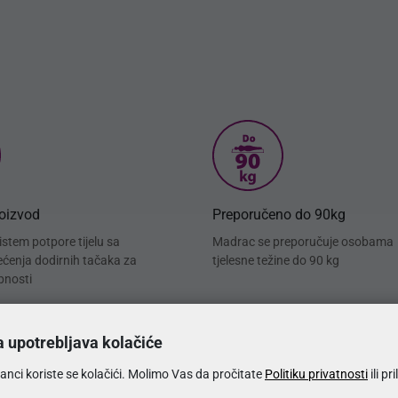
roizvod
Preporučeno do 90kg
stem potpore tijelu sa
Madrac se preporučuje osobama
rećenja dodirnih tačaka za
tjelesne težine do 90 kg
bnosti
a upotrebljava kolačiće
anci koriste se kolačići. Molimo Vas da pročitate
Politiku privatnosti
ili pr