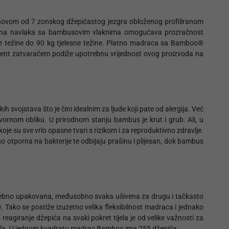
novom od 7 zonskog džepićastog jezgra obloženog profiliranom
tetna navlaka sa bambusovim vlaknima omogućava prozračnost
be težine do 90 kg tjelesne težine. Platno madraca sa Bamboo®
patent zatvaračem podiže upotrebnu vrijednost ovog proizvoda na
ih svojstava što je čini idealnim za ljude koji pate od alergija. Već
nom obliku. U prirodnom stanju bambus je krut i grub. Ali, u
oje su sve vrlo opasne tvari s rizikom i za reproduktivno zdravlje.
 otporna na bakterije te odbijaju prašinu i plijesan, dok bambus
 posebno upakovana, međusobno svaka ušivena za drugu i tačkasto
. Tako se postiže izuzetno velika fleksibilnost madraca i jednako
agiranje džepića na svaki pokret tijela je od velike važnosti za
 tijela. U jednom kvadratu madrac Bamboo ima 255 džepića.