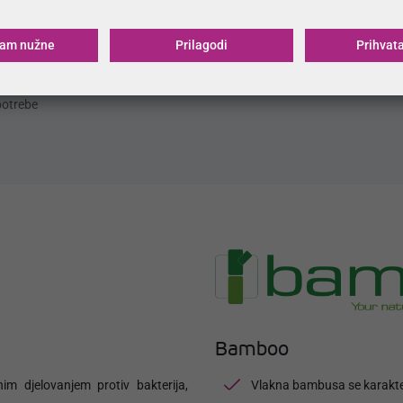
®
Pocket jezgra
ćam nužne
Prilagodi
Prihvat
đen od materijala koji
Osnova baze madraca od džepića
ju Oeko-Tex® norme
opružnih jezgri
potrebe
Bamboo
nim djelovanjem protiv bakterija,
Vlakna bambusa se karakteri