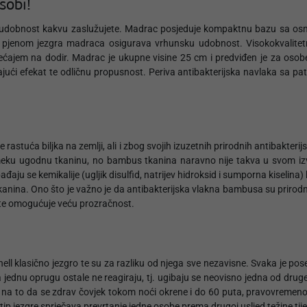
sobi!
 udobnost kakvu zaslužujete. Madrac posjeduje kompaktnu bazu sa os
 PU pjenom jezgra madraca osigurava vrhunsku udobnost. Visokokvali
jećajem na dodir. Madrac je ukupne visine 25 cm i predviđen je za oso
jajući efekat te odličnu propusnost. Periva antibakterijska navlaka sa 
astuća biljka na zemlji, ali i zbog svojih izuzetnih prirodnih antibakterijsk
u ugodnu tkaninu, no bambus tkanina naravno nije takva u svom izvor
ju se kemikalije (ugljik disulfid, natrijev hidroksid i sumporna kiselina) k
kanina. Ono što je važno je da antibakterijska vlakna bambusa su prirodno
a te omogućuje veću prozračnost.
a
ell klasično jezgro te su za razliku od njega sve nezavisne. Svaka je
jednu oprugu ostale ne reagiraju, tj. ugibaju se neovisno jedna od druge
na to da se zdrav čovjek tokom noći okrene i do 60 puta, pravovremeno re
v tip jezgre sprječava prevrtanje jedne osobe prema drugoj usljed težine