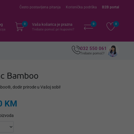
Često postavljena pitanja
Korisnička podrška
B2B portal
og
0
Vaša košarica je prazna
0
0
cija
Trebate pomoć pri kupovini?
032 550 061
Trebate pomoć?
ac Bamboo
o®, dodir prirode u Vašoj sobi!
0 KM
roizvoda