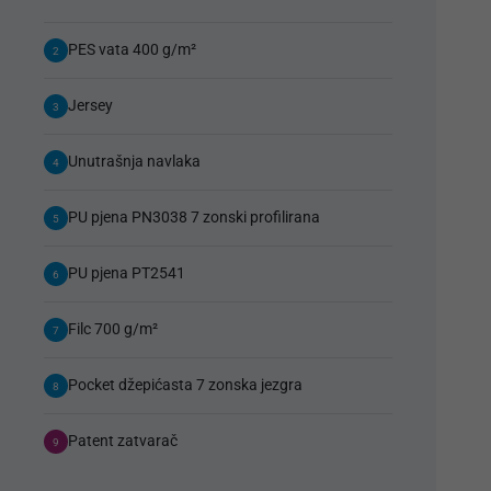
PES vata 400 g/m²
2
Jersey
3
Unutrašnja navlaka
4
PU pjena PN3038 7 zonski profilirana
5
PU pjena PT2541
6
Filc 700 g/m²
7
Pocket džepićasta 7 zonska jezgra
8
Patent zatvarač
9