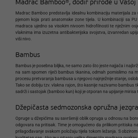
Madrac Bamboo®, dodir prirode u Vašoj 
Madrac Bamboo predstavlja idealnu kombinaciju materijala za
pjenom koja prati anatomske zone tijela. U kombinaciji sa
madraca ujedno sa visokim nivoom hidrofilnosti te nježnim os
vlaknima ima izuzetna antibakterijska svojstva, izvanredan upi
viši nivo.
Bambus
Bambus je posebna biljka, ne samo zato što jeste najjača i najbrže r
na sam spomen riječi bambus tkanina, odmah pomislimo na mek
procesu pretvaranja bambusa u njegovo najnježnije stanje, oslobađa
Tako se dobiju tzv. vlakna rajon, što kasnije nazivamo bambus t
sadrži i sastojak (bamboo kun) koji je otporan na upijanje miris
Džepičasta sedmozonska opružna jezgr
Opruge u džepićima su savršeniji oblik opruga u odnosu na bonn
odgovara na pritisak. Time je omogućeno da prilikom pritiska na 
prilagođavanje svakom položaju tijela tokom ležanja. S obzirom 
kvalitetan san. Ako je u pitanju velika dimenzija madraca ovaka