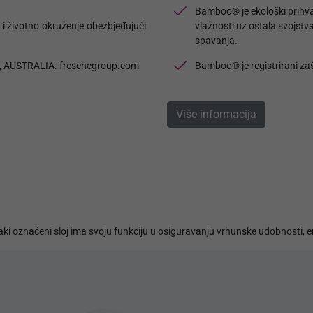
Bamboo® je ekološki prihvat
 i životno okruženje obezbjeđujući
vlažnosti uz ostala svojst
spavanja.
CE, AUSTRALIA. freschegroup.com
Bamboo® je registrirani z
Više informacija
ki označeni sloj ima svoju funkciju u osiguravanju vrhunske udobnosti, e