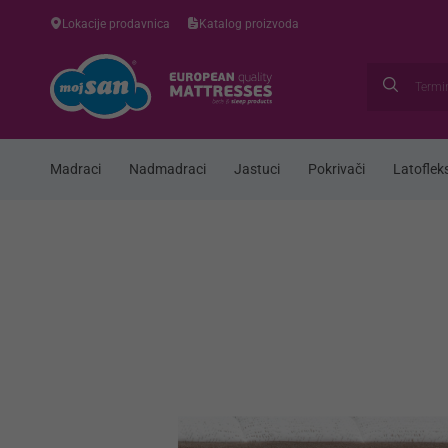
Lokacije prodavnica
Katalog proizvoda
Madraci
Nadmadraci
Jastuci
Pokrivači
Latofleks