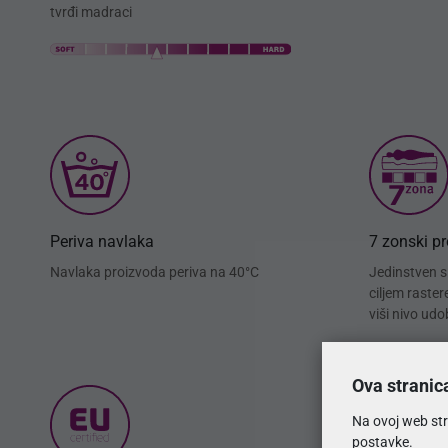
tvrđi madraci
Periva navlaka
7 zonski p
Navlaka proizvoda periva na 40°C
Jedinstven si
ciljem raste
viši nivo udo
Ova stranic
Na ovoj web str
postavke.