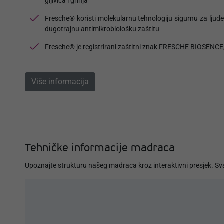
gljivica i grinja
Fresche® koristi molekularnu tehnologiju sigurnu za ljude
dugotrajnu antimikrobiološku zaštitu
Fresche® je registrirani zaštitni znak FRESCHE BIOSEN
Više informacija
Tehničke informacije madraca
Upoznajte strukturu našeg madraca kroz interaktivni presjek. Sva