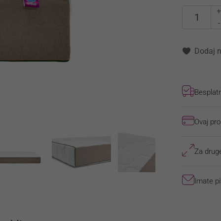
-
Dodaj n
Besplat
Ovaj pro
Za druge
Imate pi