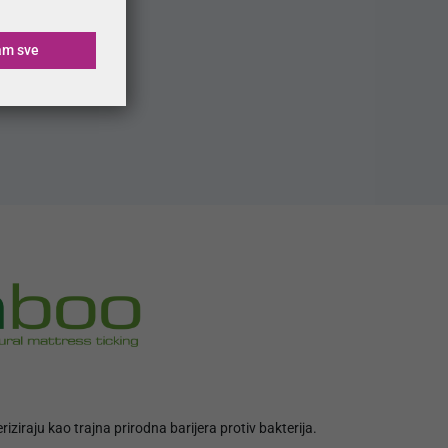
am sve
stih
ziraju kao trajna prirodna barijera protiv bakterija.