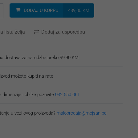
+
DODAJ U KORPU
439,00 KM
a listu želja
Dodaj za usporedbu
na dostava za narudžbe preko 99,90 KM
izvod možete kupiti na rate
 dimenzije i oblike pozovite
032 550 061
tanje u vezi ovog proizvoda?
maloprodaja@mojsan.ba