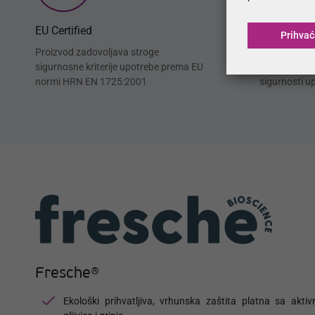
EU Certified
OEKO-TEX
Prihva
Proizvod zadovoljava stroge
Proizvod izra
sigurnosne kriterije upotrebe prema EU
zadovoljava
normi HRN EN 1725:2001
sigurnosti u
Fresche®
Ekološki prihvatljiva, vrhunska zaštita platna sa aktiv