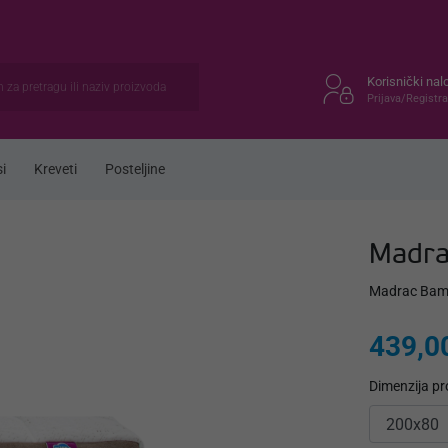
Korisnički nal
Prijava/Registra
i
Kreveti
Posteljine
Madr
Madrac Bambo
439,0
Dimenzija p