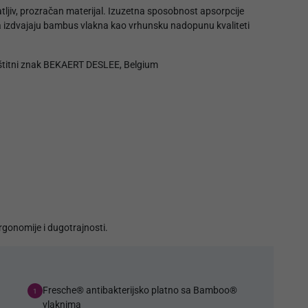
ljiv, prozračan materijal. Izuzetna sposobnost apsorpcije
va izdvajaju bambus vlakna kao vrhunsku nadopunu kvaliteti
aštitni znak BEKAERT DESLEE, Belgium
rgonomije i dugotrajnosti.
Fresche® antibakterijsko platno sa Bamboo®
1
vlaknima