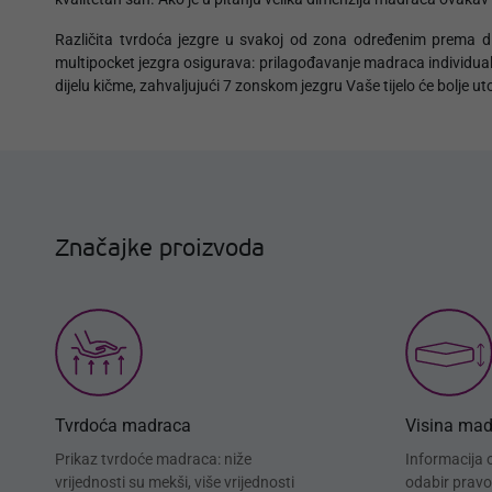
Različita tvrdoća jezgre u svakoj od zona određenim prema dije
multipocket jezgra osigurava: prilagođavanje madraca individualn
dijelu kičme, zahvaljujući 7 zonskom jezgru Vaše tijelo će bolje ut
Značajke proizvoda
Tvrdoća madraca
Visina ma
Prikaz tvrdoće madraca: niže
Informacija 
vrijednosti su mekši, više vrijednosti
odabir pravo