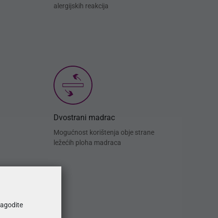
alergijskih reakcija
Dvostrani madrac
Mogućnost korištenja obje strane
ležećih ploha madraca
ilagodite