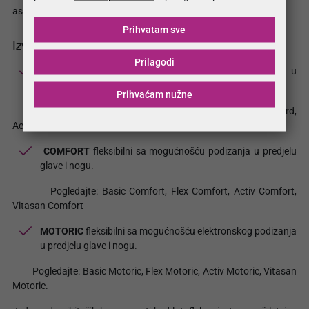
asortimana Moj San.
Prihvatam sve
Izvedbe MojSan Latofleksa
Prilagodi
STANDARD
fiksni latofleks bez mogućnosti podizanja u
predjelu glave i nogu.
Prihvaćam nužne
Pogledajte: Classic Standard, Basic Standard, Flex Standard,
Activ Standard, Vitasan Standard.
COMFORT
fleksibilni sa mogućnošću podizanja u predjelu
glave i nogu.
Pogledajte: Basic Comfort, Flex Comfort, Activ Comfort,
Vitasan Comfort
MOTORIC
fleksibilni sa mogućnošću elektronskog podizanja
u predjelu glave i nogu.
Pogledajte: Basic Motoric, Flex Motoric, Activ Motoric, Vitasan
Motoric.