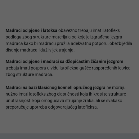
Madraci od pjene i lateksa
obavezno trebaju imati latofleks
podlogu zbog strukture materijala od koje je izgrađena jezgra
madraca kako bi madracu pružila adekvatnu potporu, obezbijedila
disanje madraca i duži vijek trajanja.
Madraci od pjene i madraci sa džepičastim žičanim jezgrom
trebaju imati potporu u vidu latofleksa gušće raspoređenih letvica
zbog strukture madraca.
Madraci na bazi klasičnog bonnell opružnog jezgra
ne moraju
nužno imati latofleks zbog elastičnosti koja ih krasi te strukture
unutrašnjosti koja omogućava strujanje zraka, ali se svakako
preporučuje upotreba odgovarajućeg latofleksa.