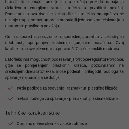
baterije koje imaju funkciju da u slučaju prekida napajanja
električnom energijom vrate latofleks u prvobitni položaj.
Pomjeranjem ova dva fleksibilna dijela latofleksa omogućava se
dizanje trupa, odmor umornih stopala ili jednostavno relaksacija u
anatomski pravilnom položaju.
Gusti raspored letvica, zonski raspoređen, garantira visoki stepen
udobnosti, upotpunjen elastičnim gumenim nosačima. Ovaj
latofleks ima sve elemente za prihvat 5, 7 i više-zonskih madraca.
Latofleks ima mogućnost podešavanja tvrdoće-regulatore tvrdoće,
gdje se pomjeranjem plastičnih klizača, poziciniranim na
središnjem dijelu latofleksa, može podesiti i prilagoditi podloga za
spavanje na način da se dobije:
tvrđa podloga za spavanje - razmaknuti plastične klizače
mekša podloga za spavanje - primaknuti plastične klizače
Tehničke karakteristike
Opružno drveni okvir za visoke zahtjeve