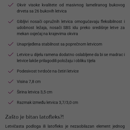
Okvir visoke kvalitete od masivnog lameliranog bukovog
drveta sa 26 bukovih letvica
Gibljivi nosači opružnih letvica omogućavaju fleksibilnost i
udobnost ležaja, nosači SBS idu preko središnje letve za
mekan osjećaj na krajevima okvira
Unaprijeđena stabilnost sa poprečnom letvicom
Letvice u dijelu ramena dodatno oslabljene da bi se madrac i
letvice lakše prilagodili položaju i obliku tijela
Podesivost tvrdoće na četiri letvice
Visina 7,8 cm
Širina letvica 3,5 cm
Razmak između letvica 3,7/3,0 cm
Zašto je bitan latofleks?!
Letvičasta podloga ili latofleks je nezaobilazan element jednog