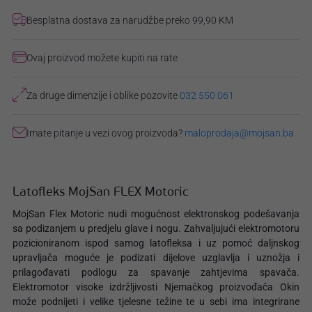
Besplatna dostava za narudžbe preko 99,90 KM
Ovaj proizvod možete kupiti na rate
Za druge dimenzije i oblike pozovite
032 550 061
Imate pitanje u vezi ovog proizvoda?
maloprodaja@mojsan.ba
Latofleks MojSan FLEX Motoric
MojSan Flex Motoric nudi mogućnost elektronskog podešavanja
sa podizanjem u predjelu glave i nogu. Zahvaljujući elektromotoru
pozicioniranom ispod samog latofleksa i uz pomoć daljnskog
upravljača moguće je podizati dijelove uzglavlja i uznožja i
prilagođavati podlogu za spavanje zahtjevima spavača.
Elektromotor visoke izdržljivosti Njemačkog proizvođača Okin
može podnijeti i velike tjelesne težine te u sebi ima integrirane