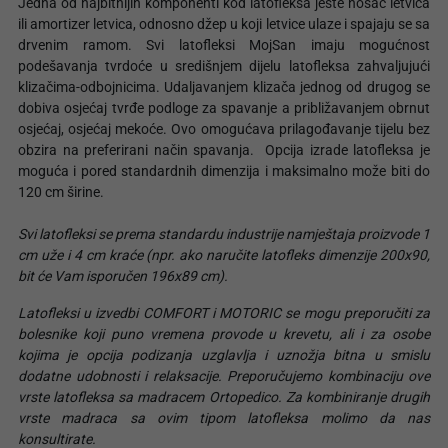
Jedna od najbitnijih komponenti kod latofleksa jeste nosač letvica
ili amortizer letvica, odnosno džep u koji letvice ulaze i spajaju se sa
drvenim ramom. Svi latofleksi MojSan imaju mogućnost
podešavanja tvrdoće u središnjem dijelu latofleksa zahvaljujući
klizačima-odbojnicima. Udaljavanjem klizača jednog od drugog se
dobiva osjećaj tvrđe podloge za spavanje a približavanjem obrnut
osjećaj, osjećaj mekoće. Ovo omogućava prilagođavanje tijelu bez
obzira na preferirani način spavanja. Opcija izrade latofleksa je
moguća i pored standardnih dimenzija i maksimalno može biti do
120 cm širine.
Svi latofleksi se prema standardu industrije namještaja proizvode 1
cm uže i 4 cm kraće (npr. ako naručite latofleks dimenzije 200x90,
bit će Vam isporučen 196x89 cm).
Latofleksi u izvedbi COMFORT i MOTORIC se mogu preporučiti za
bolesnike koji puno vremena provode u krevetu, ali i za osobe
kojima je opcija podizanja uzglavlja i uznožja bitna u smislu
dodatne udobnosti i relaksacije. Preporučujemo kombinaciju ove
vrste latofleksa sa madracem Ortopedico. Za kombiniranje drugih
vrste madraca sa ovim tipom latofleksa molimo da nas
konsultirate.