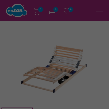
0
0
0