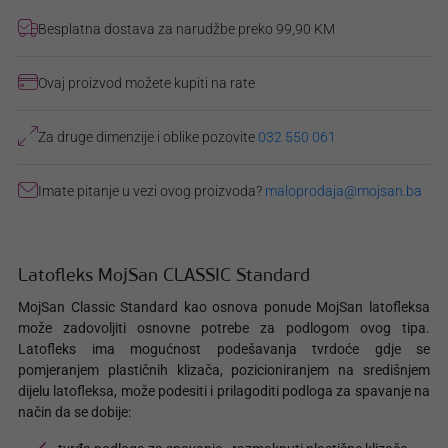
Besplatna dostava za narudžbe preko 99,90 KM
Ovaj proizvod možete kupiti na rate
Za druge dimenzije i oblike pozovite
032 550 061
Imate pitanje u vezi ovog proizvoda?
maloprodaja@mojsan.ba
Latofleks MojSan CLASSIC Standard
MojSan Classic Standard kao osnova ponude MojSan latofleksa
može zadovoljiti osnovne potrebe za podlogom ovog tipa.
Latofleks ima mogućnost podešavanja tvrdoće gdje se
pomjeranjem plastičnih klizača, pozicioniranjem na središnjem
dijelu latofleksa, može podesiti i prilagoditi podloga za spavanje na
način da se dobije: