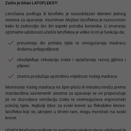
Zašto je bitan LATOFLEKS?!
Letvičasta podloga ili latofleks je nezaobilazan element jednog
sistema za spavanje. Asortiman MojSan latofleksa je raznovrstan
kako bi zadovoljio što širi aspekt potreba korisnika. U stvaranju
optimalne udobnosti učešće latofleksa je veliko te im je funkcija da:
preuzimaju dio pritiska tijela te omogućavaju madracu
dodatnu prilagodljivost
obezbjeđuju cirkulaciju zraka i sprječavaju razvoj gljivica i
plijesni
znatno produžuju upotrebnu vrijednost Vašeg madraca
Montiranje Vašeg madraca na šper-ploču ili metalnu mrežu prema
standardima savremenih sistema za spavanje se ne preporučuje
jer ne dozvoljava ventilaciju zraka te onemogućava ergonomski
položaj tijela. Najbolji izbor za svaki krevet su fleksibilne letvice-
latofleksi koji se, ukrojeni u drveni ram, mogu montirati na svaki
krevet.
Učešće letvičaste podloge za postizanje visokog nivoa udobnosti je