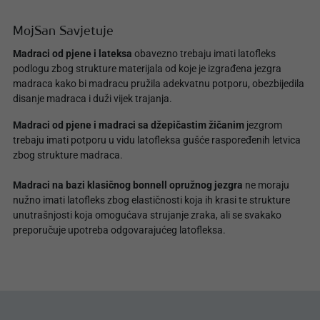
MojSan Savjetuje
Madraci od pjene i lateksa
obavezno trebaju imati latofleks
podlogu zbog strukture materijala od koje je izgrađena jezgra
madraca kako bi madracu pružila adekvatnu potporu, obezbijedila
disanje madraca i duži vijek trajanja.
Madraci od pjene i madraci sa džepičastim žičanim
jezgrom
trebaju imati potporu u vidu latofleksa gušće raspoređenih letvica
zbog strukture madraca.
Madraci na bazi klasičnog bonnell opružnog jezgra
ne moraju
nužno imati latofleks zbog elastičnosti koja ih krasi te strukture
unutrašnjosti koja omogućava strujanje zraka, ali se svakako
preporučuje upotreba odgovarajućeg latofleksa.