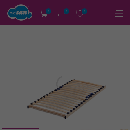
0
0
0