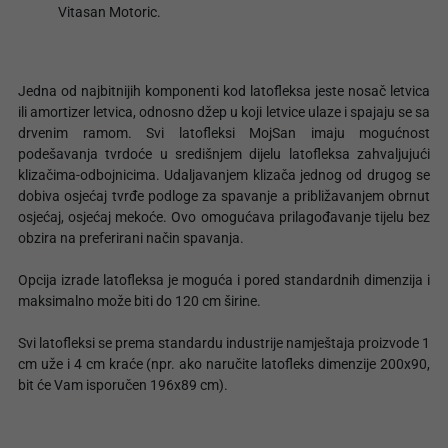
Vitasan Motoric.
Jedna od najbitnijih komponenti kod latofleksa jeste nosač letvica
ili amortizer letvica, odnosno džep u koji letvice ulaze i spajaju se sa
drvenim ramom. Svi latofleksi MojSan imaju mogućnost
podešavanja tvrdoće u središnjem dijelu latofleksa zahvaljujući
klizačima-odbojnicima. Udaljavanjem klizača jednog od drugog se
dobiva osjećaj tvrđe podloge za spavanje a približavanjem obrnut
osjećaj, osjećaj mekoće. Ovo omogućava prilagođavanje tijelu bez
obzira na preferirani način spavanja.
Opcija izrade latofleksa je moguća i pored standardnih dimenzija i
maksimalno može biti do 120 cm širine.
Svi latofleksi se prema standardu industrije namještaja proizvode 1
cm uže i 4 cm kraće (npr. ako naručite latofleks dimenzije 200x90,
bit će Vam isporučen 196x89 cm).