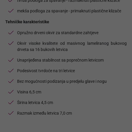
tvrđa podloga za spavanje - razmaknuti plastične klizače
mekša podloga za spavanje - primaknuti plastične klizače
Tehničke karakteristike
Opružno drveni okvir za standardne zahtjeve
Okvir visoke kvalitete od masivnog lameliranog bukovog
drveta sa 16 bukovih letvica
Unaprijeđena stabilnost sa poprečnom letvicom
Podesivost tvrdoće na tri letvice
Bez mogućnosti podizanja u predjelu glave i nogu
Visina 6,5 cm
Širina letvica 4,5 cm
Razmak između letvica 7,0 cm