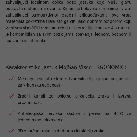
zahvaljujući idealnom obliku baze jastuka koja Vašu glavu
postavlja u stanje mirovanja. Smanjuje bolove u ramenima i vratu
zahvaljujući termoaktivnoj osobini prilagođavanja ove vrste
materijala pokretima tijela što ga čini jako dobrom potporom koju
Vaši vratni mišići i ramena trebaju. Upotrebljiv je sa sve 4 strane te
je kompatibilan sa svim pozicijama spavanja, leđnom, bočnom ili
spavanju na stomaku.
Karakteristike jastuk MojSan Visco ERGONOMIC:
Memory pjena strukture zatvorenih ćelija i pojačane gustoće
za vrhunsku udobnost.
Zračni kanali za osjetnu cirkulaciju zraka i izvrsnu
prozračnost.
Antialergijska navlaka skidiva i periva na 40°C za
jednostavno održavanje.
3D ozračna traka za dodatnu cirkulaciju zraka.