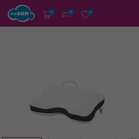
0
0
0