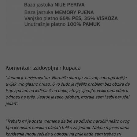
Komentari zadovoljnih kupaca
"Jastuk je nevjerovatan. Naručila sam ga za svog supruga koji je
uvijek vrlo glasno hrkao. Ovo čudo je riješilo problem bez obzira da
li on spavao na leđima ili na boku, što je, vjerujte, veliki napredak u
odnosu na prije. Jastuk je tako udoban, morala sam i sebi naručiti
jedan".
"Trebalo mi je dosta vremena da bih se odlučio naručiti nešto ovog
tipa jer nisam navikao plaćati toliko za jastuk. Nakon mjesec dana
korištenja mogu reći da u odnosu na prije kada sam trebao tri