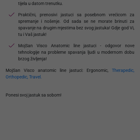
tijela u datom trenutku.
Praktični, prenosivi jastuci sa posebnom vrećicom za
spremanje i nošenje. Od sada se ne morate brinuti za
spavanje na drugim mjestima bez svog jastuka! Gdje god Vi,
tu i Vaš jastuk!
MojSan Visco Anatomic line jastuci - odgovor nove
tehnologije na probleme spavanja ljudi u modernom dobu
brzog življenja!
MojSan Visco anatomic line jastuci: Ergonomic,
Therapedic,
Orthopedic,
Travel.
Ponesi svoj jastuk sa sobom!