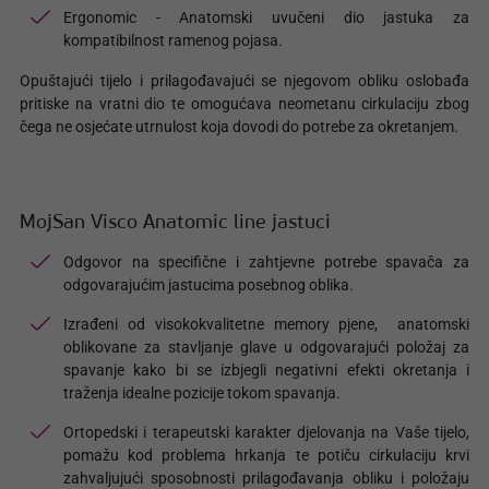
Ergonomic - Anatomski uvučeni dio jastuka za
kompatibilnost ramenog pojasa.
Opuštajući tijelo i prilagođavajući se njegovom obliku oslobađa
pritiske na vratni dio te omogućava neometanu cirkulaciju zbog
čega ne osjećate utrnulost koja dovodi do potrebe za okretanjem.
MojSan Visco Anatomic line jastuci
Odgovor na specifične i zahtjevne potrebe spavača za
odgovarajućim jastucima posebnog oblika.
Izrađeni od visokokvalitetne memory pjene, anatomski
oblikovane za stavljanje glave u odgovarajući položaj za
spavanje kako bi se izbjegli negativni efekti okretanja i
traženja idealne pozicije tokom spavanja.
Ortopedski i terapeutski karakter djelovanja na Vaše tijelo,
pomažu kod problema hrkanja te potiču cirkulaciju krvi
zahvaljujući sposobnosti prilagođavanja obliku i položaju