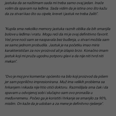
jastuka da se naštimam sada mi treba samo ovaj jedan. Inače
volim da spavam na leđima. Sada vidim da je istina ono što kažu
da za stvari kao što su cipele, krevet i jastuk ne treba žaliti".
"Kupila sma nekoliko memory jastuka raznih oblika da bih smanjila
bolove u leđima i vratu. Mogu reći da mi je ovaj definitivno favorit.
Već prve noći sam se naspavala bez buđenja, u stvari možda sam
se samo jednom probudila. Jastuk je na početku imao miris
karakterističan za nov proizvod ali je izlapio brzo. Konačno imam
jastuk koji mi pruža ugodnu potporu glavi a da nije niti tvrd niti
mekan".
"Ovo je moj prvi komentar općenito na bilo koji proizvod da pišem
jer sam poprilično impresionirana. Muž ima velikih problema sa
hrkanjem i nikada nije htio otići doktoru. Razmišljala sma čak i da
spavam u odvojenoj sobi i slučajno sam ovo pronašla u
međuvremenu. Počeo ga je koristiti i hrkanje se smanjilo za 90%,
mislim. On kaže da je udoban a za mene je definitvno rješenje".