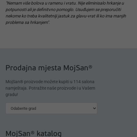
"Nemam više bolova u ramenu i vratu. Nije eliminisalo hrkanje u
potpunosti ali je definitvno pomoglo. Usuđujem se preporučiti
nekome ko treba kvalitetniji jastuk za glavu-vrat ili ko ima manjih
problema sa hrkanjem".
Prodajna mjesta MojSan®
MojSan® proizvode možete kupiti u 114 salona
namještaja. Potražite naše proizvode i u Vašem
gradu!
MojSan® katalog