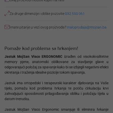
Ovaj proizvod možete kupiti na rate
Za druge dimenzije i oblike pozovite
032 550 061
Imate pitanje u vezi ovog proizvoda?
maloprodaja@mojsan.ba
Pomaže kod problema sa hrkanjem!
Jastuk MojSan Visco ERGONOMIC
izrađen od visokokvalitetne
memory pjene, anatomski oblikovane za stavljanje glave u
odgovarajući položaj za spavanje kako bi se izbjegli negativni efekti
okretanja i traženja idealne pozicije tokom spavanja.
Jastuk ima ortopedski i terapeutski karakter djelovanja na Vaše
tijelo, pomažu kod problema hrkanja te potiču cirkulaciju krvi
zahvaljujući sposobnosti prilagođavanja obliku i položaju tijela u
datom trenutku.
Jastuk MojSan Visco Ergonomic smanjuje ili eliminira hrkanje