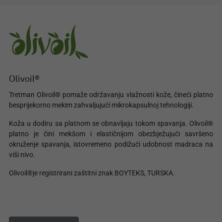
Olivoil®
Tretman Olivoil® pomaže održavanju vlažnosti kože, čineći platno
besprijekorno mekim zahvaljujući mikrokapsulnoj tehnologiji.
Koža u dodiru sa platnom se obnavljaju tokom spavanja. Olivoil®
platno je čini mekšom i elastičnijom obezbježujući savršeno
okruženje spavanja, istovremeno podižući udobnost madraca na
viši nivo.
Olivoil®je registrirani zaštitni znak BOYTEKS, TURSKA.