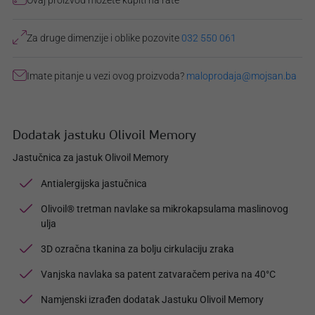
Ovaj proizvod možete kupiti na rate
Za druge dimenzije i oblike pozovite
032 550 061
Imate pitanje u vezi ovog proizvoda?
maloprodaja@mojsan.ba
Dodatak jastuku Olivoil Memory
Jastučnica za jastuk Olivoil Memory
Antialergijska jastučnica
Olivoil® tretman navlake sa mikrokapsulama maslinovog
ulja
3D ozračna tkanina za bolju cirkulaciju zraka
Vanjska navlaka sa patent zatvaračem periva na 40°C
Namjenski izrađen dodatak Jastuku Olivoil Memory