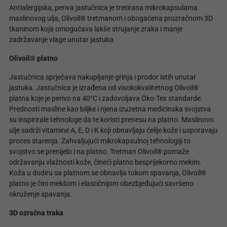
Antialergijska, periva jastučnica je tretirana mikrokapsulama
maslinovog ulja, Olivoil® tretmanom i obogaćena prozračnom 3D
tkaninom koja omogućava lakše strujanje zraka i manje
zadržavanje vlage unutar jastuka.
Olivoil® platno
Jastučnica sprječava nakupljanje grinja i prodor istih unutar
jastuka. Jastučnica je izrađena od visokokvalitetnog Olivoil®
platna koje je perivo na 40°C i zadovoljava Öko-Tex standarde.
Prednosti masline kao biljke i njena izuzetna medicinska svojstva
su inspirirale tehnologe da te koristi prenesu na platno. Maslinovo
ulje sadrži vitamine A, E, D i K koji obnavljaju ćelije kože i usporavaju
proces starenja. Zahvaljujući mikrokapsulnoj tehnologiji to
svojstvo se prenijelo i na platno. Tretman Olivoil® pomaže
održavanju vlažnosti kože, čineći platno besprijekorno mekim.
Koža u dodiru sa platnom se obnavlja tokom spavanja, Olivoil®
platno je čini mekšom i elastičnijom obezbjeđujući savršeno
okruženje spavanja.
3D ozračna traka