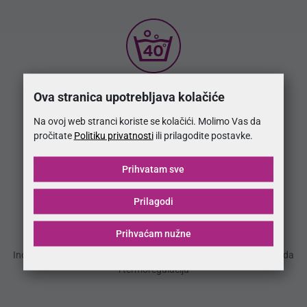
Periva navlaka
Ova stranica upotrebljava kolačiće
Navlaka proizvoda periva na 40°C
Na ovoj web stranci koriste se kolačići. Molimo Vas da
pročitate
Politiku privatnosti
ili prilagodite postavke.
Prihvatam sve
Prilagodi
3D Air mesh
Prihvaćam nužne
Inovativno platno za olakšavanje strujanja zraka unutar proizvoda
i termoregulaciju