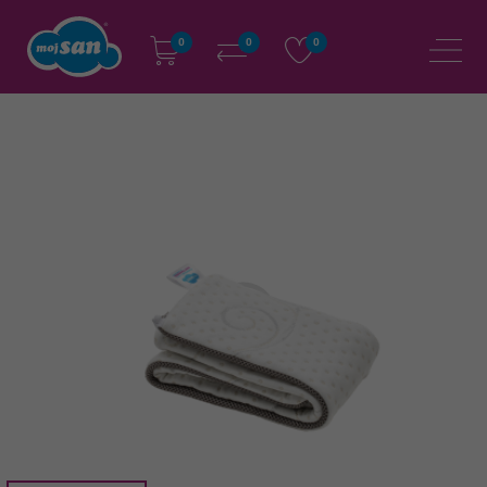
0
0
0