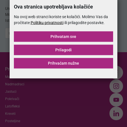
Ova stranica upotrebljava kolačiće
Unesite svoju e-mail adresu i odmah dobijate
MojSan® katalog proizvoda direktno u svoj inbox.
Na ovoj web stranci koriste se kolačići. Molimo Vas da
Istražite ponudu madraca, kreveta, jastuka i više.
pročitate
Politiku privatnosti
ili prilagodite postavke.
Pošalji
Prihvatam sve
Prilagodi
Prihvaćam nužne
Proizvodi
Madraci
Nadmadraci
Jastuci
Pokrivači
Latofleksi
Kreveti
Posteljine