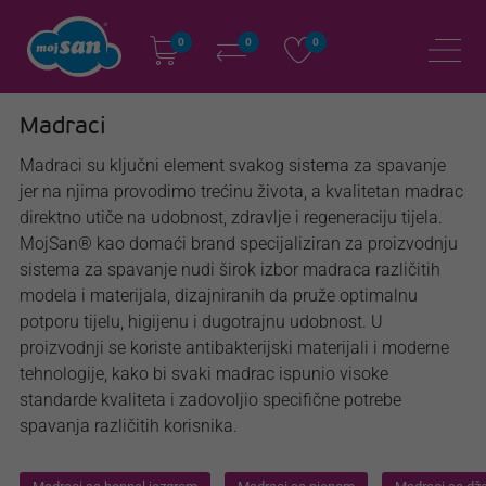
0
0
0
Madraci
Madraci su ključni element svakog sistema za spavanje
jer na njima provodimo trećinu života, a kvalitetan madrac
direktno utiče na udobnost, zdravlje i regeneraciju tijela.
MojSan® kao domaći brand specijaliziran za proizvodnju
sistema za spavanje nudi širok izbor madraca različitih
modela i materijala, dizajniranih da pruže optimalnu
potporu tijelu, higijenu i dugotrajnu udobnost. U
proizvodnji se koriste antibakterijski materijali i moderne
tehnologije, kako bi svaki madrac ispunio visoke
standarde kvaliteta i zadovoljio specifične potrebe
spavanja različitih korisnika.