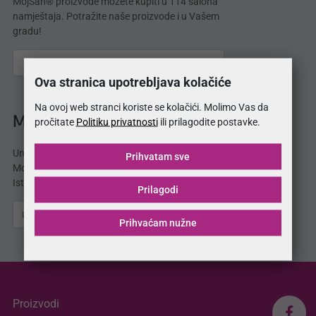
MojSan® proizvode možete kupiti u 114 salona
namještaja. Potražite naše proizvode i u Vašem
gradu!
Ova stranica upotrebljava kolačiće
Na ovoj web stranci koriste se kolačići. Molimo Vas da
MojSan® katalog
pročitate
Politiku privatnosti
ili prilagodite postavke.
Unesite svoju e-mail adresu i odmah dobijate
Prihvatam sve
MojSan® katalog proizvoda direktno u svoj inbox.
Istražite ponudu madraca, kreveta, jastuka i više.
Prilagodi
Pošalji
Prihvaćam nužne
Proizvodi