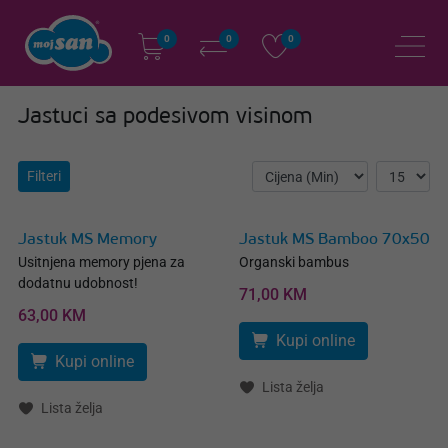
0
0
0
Jastuci sa podesivom visinom
Filteri
Jastuk MS Memory
Jastuk MS Bamboo 70x50
Usitnjena memory pjena za
Organski bambus
dodatnu udobnost!
71,00 KM
63,00 KM
Kupi online
Kupi online
Lista želja
Lista želja